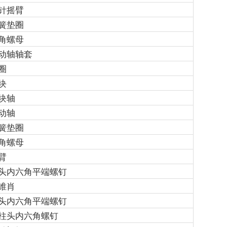
针摇臂
簧垫圈
角螺母
动轴轴套
圈
块
块轴
动轴
簧垫圈
角螺母
臂
头内六角平端螺钉
锥肖
头内六角平端螺钉
柱头内六角螺钉