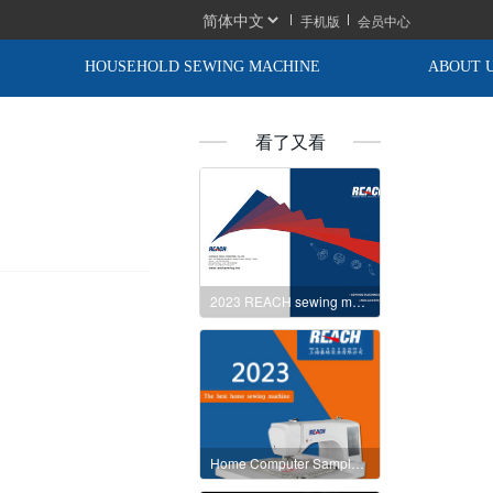
手机版
会员中心
HOUSEHOLD SEWING MACHINE
ABOUT 
看了又看
2023 REACH sewing machine parts catalogue
Home Computer Sample Book (to be released in May 2023)