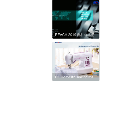
REACH 2019 配件样本册
RE Domestic sewing machine 2022