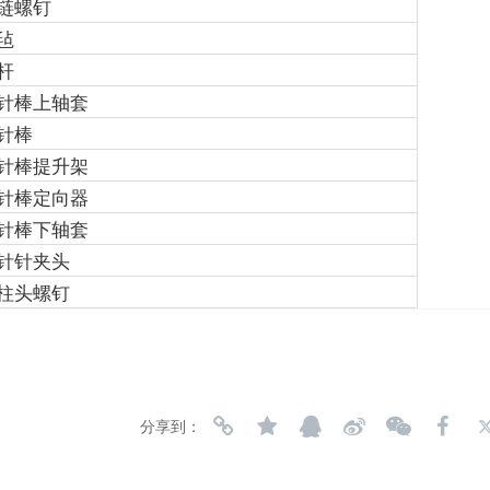
链螺钉
毡
杆
针棒上轴套
针棒
针棒提升架
针棒定向器
针棒下轴套
针针夹头
柱头螺钉
分享到：