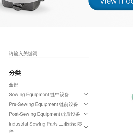
分类
全部
Sewing Equipment 缝中设备
Pre-Sewing Equipment 缝前设备
Lockstitch sewing machine 平缝机
Post-Sewing Equipment 缝后设备
Overlock sewing machine 包缝机
Fabric cutting machine 断布机
Industrial Sewing Parts 工业缝纫零
Interlock sewing machine 绷缝机
Fabric spreading machine 铺布机
Blowing ironing table 吹风烫台
件