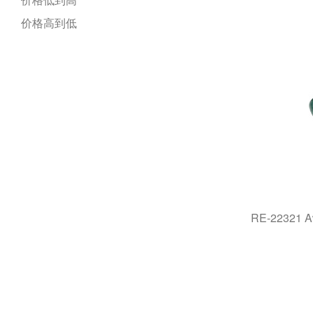
Gauge set 针位组
​Rotary Cutter​ 轮刀
缝车
价格高到低
Folder 拉筒
​Screwdriver​ 螺丝刀
Leather skiving machine 削皮机
Bobbin case 梭壳
Sewing Kit​ 针线包
Sleeve setting machine 上袖机
Tension set 夹线器
​Dressmaker's Pin 珠针
Edge trimming machine 饰边机
Other parts 其它缝纫零件
Sewing Awl​ 锥子
Tape feeding machine 送带机
Sicssors 剪刀
Edge banding machine围边机
Button machine 装钮机
Fully Automatic Elastic Band
Joining Machine 接橡筋机
RE-22321
Bag closer machine 封包机