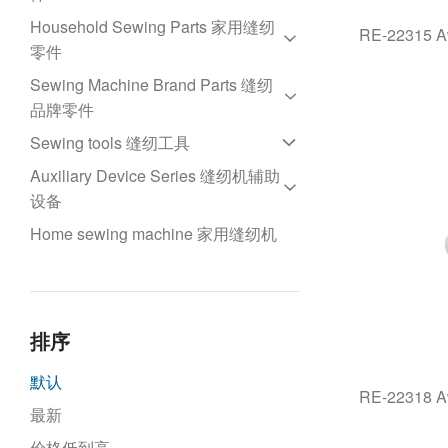
Special sewing machine 特种机
Fabric loosening machine 松布机
Thread trimmer 剪线机
Household Sewing Parts 家用缝纫
Needle plate 针板
RE-22315
Other sewing machine 其他机型
Fabric folding machine 叠布机
Hot air blower 热风机
Button holing machine 锁眼机
零件
Presser foot 压脚
Fabric inspection machine 验布机
Iron 烫斗
Pattern sewing machine 花样机
Extra heavy duty material 特厚料
Sewing Machine Brand Parts 缝纫
Presser foot 压脚
Feed dog 牙齿
Industrial presser foot 工业压脚
Straight knife auto sharpening
Needle detector machine 检针机
Bar tacking machine 套结机
Multi-needle machine 多针机
品牌零件
Bobbin case 梭壳
cutting machine 裁剪刀
Motor 电机马达
Button winding machine 胶针机
Fully Automatic Machine 全自动
Template machine 模版机
Sewing tools 缝纫工具
兄弟Brother 980
Bobbin 梭芯
Belt Loop cutter 切带机
Accessories 辅助配件
设备
Roller-feed sewing machine 罗拉
Auxiliary Device Series 缝纫机辅助
重机JUKI 1900 1900A
Knitting & Crochet Tools 编织工具
Heat transfer machine 烫画机
Looper 弯针
Computerized pearl sewing
车
设备
飞马Pegasus W500
Ruler 尺
machine 电脑真珠边机
Thread distributor 分线机
Hook 旋梭
Feed of the arm machine 曲腕机
Home sewing machine 家用缝纫机
Motor 马达
银箭Siruba VC008
Lights 灯
Fusing machine 粘合机
Shuttle hook 摆梭
Button attaching machine 钉扣机
Sewing Machine Lift and
Gauge 定规
Scissors sharpening machine 磨剪
Knife 刀类
Embroidery machine 绣花机
Workstation 台板机架
​Thread Separator 分线叉
刀机
Bobbin 梭芯
Zigzag sewing machine 曲折缝
Power Transformer 电源变压器
排序
Crochet Hook 钩针
Cotton cutting machine裁棉机
Needle clamp 针夹
Blind stitch machine 暗缝机
Tape Feeding Device 送带辅助装置
​Tracing Wheel​ 划线轮
默认
Laser cutting machine 激光切割机
Needle 机针
Belt-loop attaching machine 裤脚
RE-22318
​Tailor's Chalk 画粉
最新
机
Needle bar 针杆
Tag Pin&​Tag Gun 胶针&胶针枪
价格低到高
Cylinder bed sewing machine 筒