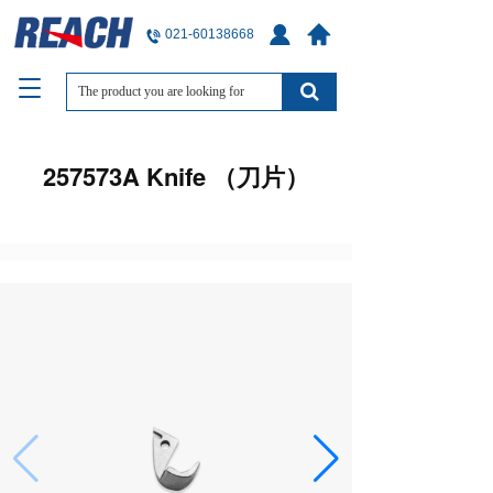
021-60138668
T
o
g
g
257573A Knife （刀片）
l
e
n
a
v
i
g
a
t
i
o
n